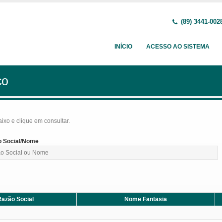
(89) 3441-002
INÍCIO
ACESSO AO SISTEMA
ço
baixo e clique em consultar.
 Social/Nome
azão Social
Nome Fantasia