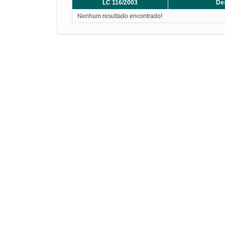
LC 116/2003
De
Nenhum resultado encontrado!